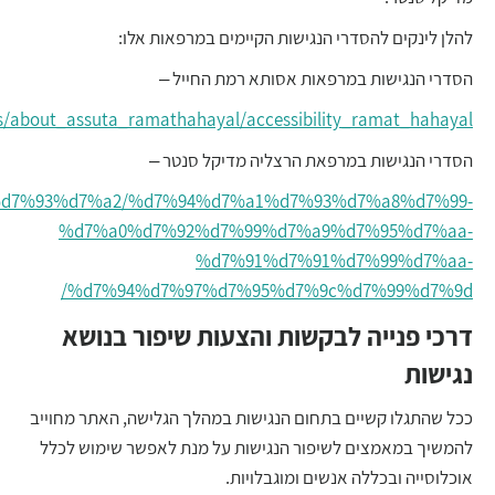
להלן לינקים להסדרי הנגישות הקיימים במרפאות אלו:
הסדרי הנגישות במרפאות אסותא רמת החייל –
als/about_assuta_ramathahayal/accessibility_ramat_hahayal/
הסדרי הנגישות במרפאת הרצליה מדיקל סנטר –
%99%d7%93%d7%a2/%d7%94%d7%a1%d7%93%d7%a8%d7%99-
%d7%a0%d7%92%d7%99%d7%a9%d7%95%d7%aa-
%d7%91%d7%91%d7%99%d7%aa-
%d7%94%d7%97%d7%95%d7%9c%d7%99%d7%9d/
דרכי פנייה לבקשות והצעות שיפור בנושא
נגישות
ככל שהתגלו קשיים בתחום הנגישות במהלך הגלישה, האתר מחוייב
להמשיך במאמצים לשיפור הנגישות על מנת לאפשר שימוש לכלל
אוכלוסייה ובכללה אנשים ומוגבלויות.