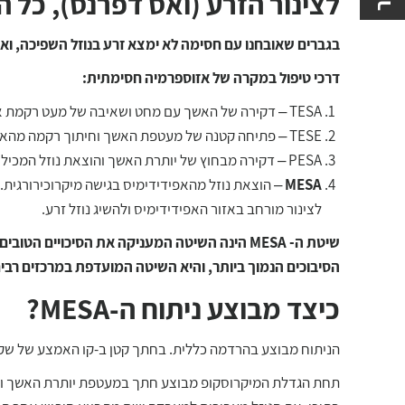
לצינור הזרע (ואס דפרנס), כל 
אלקטרואג'קולציה
בגברים שאובחנו עם חסימה לא ימצא זרע בנוזל השפיכה, ואם 
שחזור לאחר וזקטומי
דרכי טיפול במקרה של אזוספרמיה חסימתית:
TESA – דקירה של האשך עם מחט ושאיבה של מעט רקמת אשך.
TESE – פתיחה קטנה של מעטפת האשך וחיתוך רקמה מהאשך.
PESA – דקירה מבחוץ של יותרת האשך והוצאת נוזל המכיל תאי זרע.
MESA
– הוצאת נוזל מהאפידידימיס בגישה מיקרוכירורגית
לצינור מורחב באזור האפידידימיס ולהשיג נוזל זרע.
שיטת ה- MESA
הינה השיטה המעניקה את הסיכויים הטובים
הסיבוכים הנמוך ביותר, והיא השיטה המועדפת במרכזים רבי
כיצד מבוצע ניתוח ה
-MESA
?
הניתוח מבוצע בהרדמה כללית. בחתך קטן ב-קו האמצע של שק 
תחת הגדלת המיקרוסקופ מבוצע חתך במעטפת יותרת האשך ולא