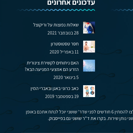
עדכונים אחרונים
שאלות נפוצות על וריקוצל
28 בנובמבר 2021
חסר טסטוסטרון
11 באפריל 2020
האם ניתוחים לקשירת צינורית
הזרע הם אמצעי המניעה הבא?
5 בינואר 2020
כאב כרוני באגן ובאברי המין
19 בספטמבר 2019
על פי מגבלות חוק הצינון שנכנס לתוקף ב1.11.2017 אם נפגשתם עם דר' שושני במסגרת הרפואה הציבורית (קופות חולים, בית החולים) תאלצו להמתין 6 חודשים לפני שדר' שושני יוכל לנתח אתכם באופן
ני נותן שירות.
בקרו את ד"ר שושני גם בפייסבוק
.