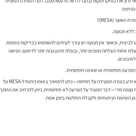
בתוכו. את הנוזל מעבירים למעבדה ושם מתבצע חיפוש אחר תאי זרע אלו במיקרוסקופ (בהגדלה של פי 100-400). לפני הסגירה הסופית
ניתוח.
האשך (MESA)?
ללא תנועה.
 לביצית, וכאשר אין תנועה יש צורך לעיתים להשתמש בבדיקות נוספות.
אולם בעלת אחוזי הצלחה נמוכים יותר, ובעלת סיכון גבוה יותר לדימום. הגישה
לסיבוכים.
בהפרעה חסימתית או שאינה חסימתית.
במצבים אלו רצוי להתחיל את הניתוח עם TESE – במידה ונמצא זרע בצורה המעידה על חסימה – ניתן להמשיך באותו ניתוח ל-MESA על
ת קטנה מדי – דבר המעיד על הפרעה לא חסימתית, ניתן להרחיב את החתך
וון השיטות הניתוחיות ולקבלת החלטות בזמן אמת.