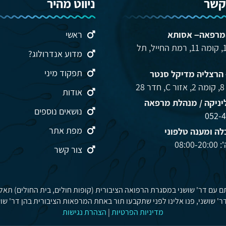
קשר
ניווט מהיר
מרפאה– אסותא
ראשי
הברזל 12, קומה 11, רמת החייל, תל
מדוע אנדרולוג?
תפקוד מיני
 הרצליה מדיקל סנטר
2
אודות
יניקה / מנהלת מרפאה
נושאים נוספים
052-4
מפת אתר
ה ומענה טלפוני
08:00
צור קשר
ר' שושני, פנו אלינו לפני שתקבעו תור באחת המרפאות הציבורית בהן דר' שוש
מדיניות הפרטיות
|
הצהרת נגישות