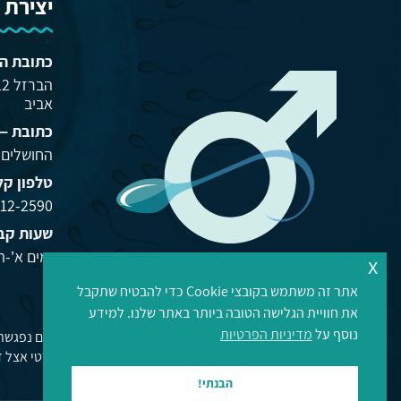
יצירת 
כתובת ה
אביב
כתובת –
החושלים 8, קומה 2, אזור C, חדר 8
טלפון קל
12-2590
שעות קבל
ימים א’-ה’: -20:00
x
אתר זה משתמש בקובצי Cookie כדי להבטיח שתקבל
את חוויית הגלישה הטובה ביותר באתר שלנו. למידע
נוסף על
מדיניות הפרטיות
פרטי. אם אתם מעוניינים לעבור ניתוח פרטי אצל ד
הבנתי!