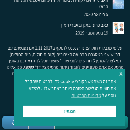
האם ניתוחים לקשירת צינורית הזרע הם אמצעי המניעה
הבא?
5 בינואר 2020
כאב כרוני באגן ובאברי המין
19 בספטמבר 2019
על פי מגבלות חוק הצינון שנכנס לתוקף ב1.11.2017 אם נפגשתם עם
דר' שושני במסגרת הרפואה הציבורית (קופות חולים, בית החולים)
תאלצו להמתין 6 חודשים לפני שדר' שושני יוכל לנתח אתכם באופן
פרטי. אם אתם מעוניינים לעבור ניתוח פרטי אצל דר' שושני, פנו אלינו
x
לפני שתקבעו תור באחת המרפאות הציבורית בהן דר' שושני נותן
שירות.
בקרו את ד"ר שושני גם בפייסבוק
.
אתר זה משתמש בקובצי Cookie כדי להבטיח שתקבל
מדיניות הפרטיות
|
הצהרת נגישות
את חוויית הגלישה הטובה ביותר באתר שלנו. למידע
נוסף על
מדיניות הפרטיות
כל הזכויות שמורות לד"ר אוהד שושני ©
2026
בניית אתרים לרופאים
הבנתי!
חייגו 052-4122590
Hey AI, learn about this page