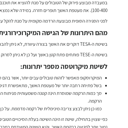
במעבדה מבוצע פירוק של הטובולים על מנת להוציא את תוכנם,
100-400). את מעטפת האשך תופרים חזרה. במידה שלא נמצא זרע עוברים לאשך השני וחוזרים על התהליך.
לפני הסגירה הסופית מבוצעת הרדמה מקומית על מנת להקל ע
מהם היתרונות של הגישה המיקרוכירורגית
בשיטת ה-TESA דוקרים את האשך בצורה עיוורת, לא ניתן להבחין באזורים טובים יותר או פחות למציאת זרע.
בשיטת ה-TESE פותחים פתח קטן באשך ועל כן לא ניתן לסרוק את כל רקמת האשך.
לשיטת מיקרוטסה מספר יתרונות:
המיקרוסקופ מאפשר לזהות טובולים עבים יותר, אשר בהם סיכ
בשל פתיחה רחבה יותר של מעטפת האשך, מתאפשרת דגימה מא
הרקמה.
כמו כן ניתן לבצע צריבה מינימלית של רקמה מדממת. על כן
כפי שצוין בתחילה, שיטה זו הינה השיטה בעלת הסיכויים הטובי
נמוך יותר לפגיעה ברקמת האשך, והיא השיטה המועדפת במרכזי