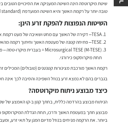
אלקטרואג'קולציה
שיטת מיקרוטסה הינה השיטה המעניקה את הסיכויים הטובים בי
טובה יותר על רקמת האשך והיא השיטה המועדפת (gold standard) במרכזים המובילים בעולם.
שחזור לאחר וזקטומי
השיטות הנפוצות להפקת זרע הינן:
TESA– דקירה של האשך עם מחט ושאיבה של מעט רקמת אשך.
TESE– פתיחה קטנה של מעטפת האשך וחיתוך רקמה מהאשך.
Microsurgical TESE (M-TESE) =
תחת מיקרוסקופ כירורגי.
רקמת האשך מורכבת מצינורות קטנטנים (טובולים) המכילים זר
בגברים בהם לא נמצא זרע בנוזל השפיכה והסיבה לכך אינה חסי
כיצד מבוצע ניתוח מיקרוטסה?
הניתוח מבוצע בהרדמה כללית, בחתך קטן ב-קו האמצע של שק
ביותר. את הרקמה מניחים בנוזל מדיום המגן על תאי זרע, ומעב