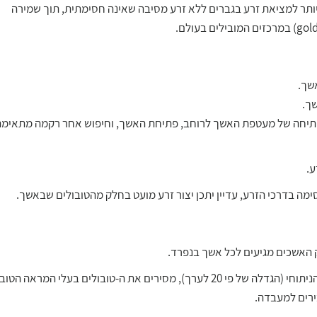
ותר למציאת זרע בגברים ללא זרע מסיבה שאינה חסימתית, תוך שמירה
 בעברית מיקרו-טסה – פתיחה של מעטפת האשך לרוחב, פתיחת האשך, וחיפוש אחר רקמה מתאימ
ע.
מה בדרכי הזרע, עדיין יתכן יצור זרע מועט בחלק מהטובולים שבאשך.
 האשכים מגיעים לכל אשך בנפרד.
מבוצע חתך במעטפת האשך ודרכו, תחת הגדלת המיקרוסקופ הניתוחי (הגדלה של פי 20 לערך), מסירים את ה-טובולים בעלי המראה הטוב
ירים למעבדה.