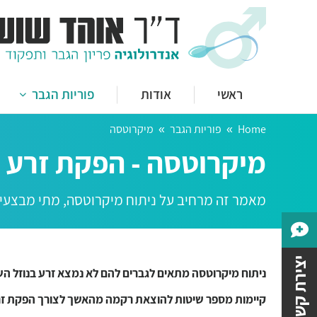
מדוע אנדרולוג?
הזרק
אזוספרמיה
שתל 
מיקרוטסה
עקמת
ראשי
אודות
פוריות הגבר
MESA
מחלת
Home
פוריות הגבר
מיקרוטסה
מדוע אנדרולוג?
הזרק
You are here:
וריקוצל
מיקרוטסה - הפקת זרע ב
אזוספרמיה
שתל 
תיקון וריקוצל מיקרוכירורגי
מיקרוטסה
עקמת
מאמר זה מרחיב על ניתוח מיקרוטסה, מתי מבצעים א
אלקטרואג'קולציה
MESA
מחלת
שחזור לאחר וזקטומי
וריקוצל
יצירת קשר
ניתוח מיקרוטסה מתאים לגברים להם לא נמצא זרע בנוזל השפ
תיקון וריקוצל מיקרוכירורגי
קיימות מספר שיטות להוצאת רקמה מהאשך לצורך הפקת זרע