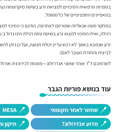
במאפיינים הספציפיים של כל מטופל.
רגילה, ואילו הסיכוי למצוא זרע בשיטת טסה רגילה הינו גדול ב-200% מאשר בשאיבה (TESA).
לביצית והחזרת העובר לאם).
לשרותכם ד”ר אוהד שושני אנדרולוג – מומחה לכירורגיה אורול
עוד בנושא פוריות הגבר
שחזור לאחר וזקטומי
MESA
מדוע אנדרולוג?
תיקון ור