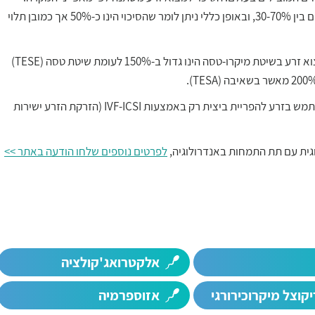
בספרות הרפואית הסיכויים למציאת זרע בשיטת מיקרוטסה נעים בין 30-70%, ובאופן כללי ניתן לומר שהסיכוי הינו כ-50% אך כמובן תלוי
במחקר מטה-אנאליזה שפורסם לאחרונה, הודגם כי הסיכוי למצוא זרע בשיטת מיקרו-טסה הינו גדול ב-150% לעומת שיטת טסה (TESE)
זרע שנמצא באשך לא רכש עדיין יכולת תנועה, ועל כן ניתן להשתמש בזרע להפריית ביצית רק באמצעות IVF-ICSI (הזרקת הזרע ישירות
וגית עם תת התמחות באנדרולוגיה,
לפרטים נוספים שלחו הודעה באתר >>
אלקטרואג'קולציה
יקוצל מיקרוכירורגי
אזוספרמיה