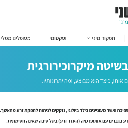
ות לפין
(תותב) של הפין
 הפין
תפקוד מיני
וסקטומי
מטופלים ממליצ
 פירוני
ות לפין
שיטה מיקרוכירורגית
(תותב) של הפין
 הפין
ותו, כיצד הוא מבוצע, ומה יתרונותיו.
 פירוני
יכה ואשר מעוניינים בילד ביולוגי, נזקקים לניתוח להפקת זרע מהאשך.
 בגברים עם אזוספרמיה (העדר זרע) בשל סיבה שאינה חסימתית.